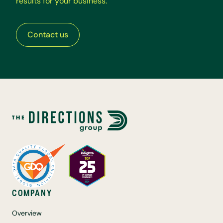
r
e
s
u
l
t
s
f
o
r
y
o
u
r
b
u
s
i
n
e
s
s
.
Contact us
COMPANY
Overview