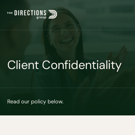
C
l
i
e
n
t
C
o
n
f
i
d
e
n
t
i
a
l
i
t
y
Read our policy below.