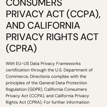
C
O
N
S
U
M
E
R
S
P
R
I
V
A
C
Y
A
C
T
(
C
C
P
A
)
,
A
N
D
C
A
L
I
F
O
R
N
I
A
P
R
I
V
A
C
Y
R
I
G
H
T
S
A
C
T
(
C
P
R
A
)
W
i
t
h
E
U
-
U
S
D
a
t
a
P
r
i
v
a
c
y
F
r
a
m
e
w
o
r
k
s
c
e
r
t
i
f
i
c
a
t
i
o
n
t
h
r
o
u
g
h
t
h
e
U
.
S
.
D
e
p
a
r
t
m
e
n
t
o
f
C
o
m
m
e
r
c
e
,
D
i
r
e
c
t
i
o
n
s
c
o
m
p
l
i
e
s
w
i
t
h
t
h
e
p
r
i
n
c
i
p
l
e
s
o
f
t
h
e
G
e
n
e
r
a
l
D
a
t
a
P
r
o
t
e
c
t
i
o
n
R
e
g
u
l
a
t
i
o
n
(
G
D
P
R
)
,
C
a
l
i
f
o
r
n
i
a
C
o
n
s
u
m
e
r
s
P
r
i
v
a
c
y
A
c
t
(
C
C
P
A
)
,
a
n
d
C
a
l
i
f
o
r
n
i
a
P
r
i
v
a
c
y
R
i
g
h
t
s
A
c
t
(
C
P
R
A
)
.
F
o
r
f
u
r
t
h
e
r
i
n
f
o
r
m
a
t
i
o
n