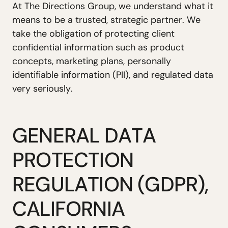
A
t
T
h
e
D
i
r
e
c
t
i
o
n
s
G
r
o
u
p
,
w
e
u
n
d
e
r
s
t
a
n
d
w
h
a
t
i
t
m
e
a
n
s
t
o
b
e
a
t
r
u
s
t
e
d
,
s
t
r
a
t
e
g
i
c
p
a
r
t
n
e
r
.
W
e
t
a
k
e
t
h
e
o
b
l
i
g
a
t
i
o
n
o
f
p
r
o
t
e
c
t
i
n
g
c
l
i
e
n
t
c
o
n
f
i
d
e
n
t
i
a
l
i
n
f
o
r
m
a
t
i
o
n
s
u
c
h
a
s
p
r
o
d
u
c
t
c
o
n
c
e
p
t
s
,
m
a
r
k
e
t
i
n
g
p
l
a
n
s
,
p
e
r
s
o
n
a
l
l
y
i
d
e
n
t
i
f
i
a
b
l
e
i
n
f
o
r
m
a
t
i
o
n
(
P
I
I
)
,
a
n
d
r
e
g
u
l
a
t
e
d
d
a
t
a
v
e
r
y
s
e
r
i
o
u
s
l
y
.
G
E
N
E
R
A
L
D
A
T
A
P
R
O
T
E
C
T
I
O
N
R
E
G
U
L
A
T
I
O
N
(
G
D
P
R
)
,
C
A
L
I
F
O
R
N
I
A