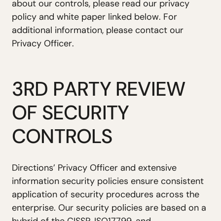
a
b
o
u
t
o
u
r
c
o
n
t
r
o
l
s
,
p
l
e
a
s
e
r
e
a
d
o
u
r
p
r
i
v
a
c
y
p
o
l
i
c
y
a
n
d
w
h
i
t
e
p
a
p
e
r
l
i
n
k
e
d
b
e
l
o
w
.
F
o
r
a
d
d
i
t
i
o
n
a
l
i
n
f
o
r
m
a
t
i
o
n
,
p
l
e
a
s
e
c
o
n
t
a
c
t
o
u
r
P
r
i
v
a
c
y
O
f
f
i
c
e
r
.
3
R
D
P
A
R
T
Y
R
E
V
I
E
W
O
F
S
E
C
U
R
I
T
Y
C
O
N
T
R
O
L
S
D
i
r
e
c
t
i
o
n
s
’
P
r
i
v
a
c
y
O
f
f
i
c
e
r
a
n
d
e
x
t
e
n
s
i
v
e
i
n
f
o
r
m
a
t
i
o
n
s
e
c
u
r
i
t
y
p
o
l
i
c
i
e
s
e
n
s
u
r
e
c
o
n
s
i
s
t
e
n
t
a
p
p
l
i
c
a
t
i
o
n
o
f
s
e
c
u
r
i
t
y
p
r
o
c
e
d
u
r
e
s
a
c
r
o
s
s
t
h
e
e
n
t
e
r
p
r
i
s
e
.
O
u
r
s
e
c
u
r
i
t
y
p
o
l
i
c
i
e
s
a
r
e
b
a
s
e
d
o
n
a