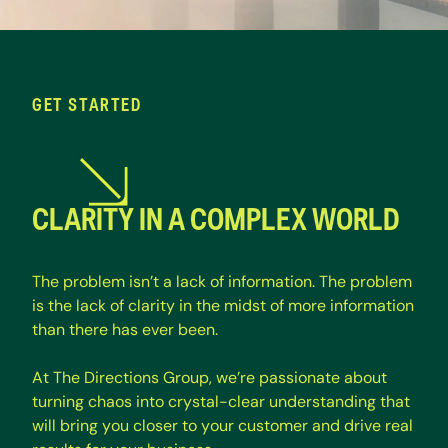
GET STARTED
CLARITY IN A COMPLEX WORLD
T
h
e
p
r
o
b
l
e
m
i
s
n
’
t
a
l
a
c
k
o
f
i
n
f
o
r
m
a
t
i
o
n
.
T
h
e
p
r
o
b
l
e
m
i
s
t
h
e
l
a
c
k
o
f
c
l
a
r
i
t
y
i
n
t
h
e
m
i
d
s
t
o
f
m
o
r
e
i
n
f
o
r
m
a
t
i
o
n
t
h
a
n
t
h
e
r
e
h
a
s
e
v
e
r
b
e
e
n
.
A
t
T
h
e
D
i
r
e
c
t
i
o
n
s
G
r
o
u
p
,
w
e
’
r
e
p
a
s
s
i
o
n
a
t
e
a
b
o
u
t
t
u
r
n
i
n
g
c
h
a
o
s
i
n
t
o
c
r
y
s
t
a
l
-
c
l
e
a
r
u
n
d
e
r
s
t
a
n
d
i
n
g
t
h
a
t
w
i
l
l
b
r
i
n
g
y
o
u
c
l
o
s
e
r
t
o
y
o
u
r
c
u
s
t
o
m
e
r
a
n
d
d
r
i
v
e
r
e
a
l