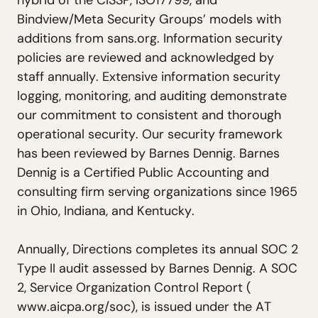
h
y
b
r
i
d
o
f
t
h
e
C
I
S
S
P
,
I
S
O
1
7
7
9
9
,
a
n
d
B
i
n
d
v
i
e
w
/
M
e
t
a
S
e
c
u
r
i
t
y
G
r
o
u
p
s
’
m
o
d
e
l
s
w
i
t
h
a
d
d
i
t
i
o
n
s
f
r
o
m
s
a
n
s
.
o
r
g
.
I
n
f
o
r
m
a
t
i
o
n
s
e
c
u
r
i
t
y
p
o
l
i
c
i
e
s
a
r
e
r
e
v
i
e
w
e
d
a
n
d
a
c
k
n
o
w
l
e
d
g
e
d
b
y
s
t
a
f
f
a
n
n
u
a
l
l
y
.
E
x
t
e
n
s
i
v
e
i
n
f
o
r
m
a
t
i
o
n
s
e
c
u
r
i
t
y
l
o
g
g
i
n
g
,
m
o
n
i
t
o
r
i
n
g
,
a
n
d
a
u
d
i
t
i
n
g
d
e
m
o
n
s
t
r
a
t
e
o
u
r
c
o
m
m
i
t
m
e
n
t
t
o
c
o
n
s
i
s
t
e
n
t
a
n
d
t
h
o
r
o
u
g
h
o
p
e
r
a
t
i
o
n
a
l
s
e
c
u
r
i
t
y
.
O
u
r
s
e
c
u
r
i
t
y
f
r
a
m
e
w
o
r
k
h
a
s
b
e
e
n
r
e
v
i
e
w
e
d
b
y
B
a
r
n
e
s
D
e
n
n
i
g
.
B
a
r
n
e
s
D
e
n
n
i
g
i
s
a
C
e
r
t
i
f
i
e
d
P
u
b
l
i
c
A
c
c
o
u
n
t
i
n
g
a
n
d
c
o
n
s
u
l
t
i
n
g
f
i
r
m
s
e
r
v
i
n
g
o
r
g
a
n
i
z
a
t
i
o
n
s
s
i
n
c
e
1
9
6
5
i
n
O
h
i
o
,
I
n
d
i
a
n
a
,
a
n
d
K
e
n
t
u
c
k
y
.
A
n
n
u
a
l
l
y
,
D
i
r
e
c
t
i
o
n
s
c
o
m
p
l
e
t
e
s
i
t
s
a
n
n
u
a
l
S
O
C
2
T
y
p
e
I
I
a
u
d
i
t
a
s
s
e
s
s
e
d
b
y
B
a
r
n
e
s
D
e
n
n
i
g
.
A
S
O
C
2
,
S
e
r
v
i
c
e
O
r
g
a
n
i
z
a
t
i
o
n
C
o
n
t
r
o
l
R
e
p
o
r
t
(
w
w
w
.
a
i
c
p
a
.
o
r
g
/
s
o
c
)
,
i
s
i
s
s
u
e
d
u
n
d
e
r
t
h
e
A
T