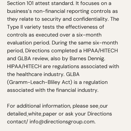
S
e
c
t
i
o
n
1
0
1
a
t
t
e
s
t
s
t
a
n
d
a
r
d
.
I
t
f
o
c
u
s
e
s
o
n
a
b
u
s
i
n
e
s
s
’
s
n
o
n
-
f
i
n
a
n
c
i
a
l
r
e
p
o
r
t
i
n
g
c
o
n
t
r
o
l
s
a
s
t
h
e
y
r
e
l
a
t
e
t
o
s
e
c
u
r
i
t
y
a
n
d
c
o
n
f
i
d
e
n
t
i
a
l
i
t
y
.
T
h
e
T
y
p
e
I
I
v
a
r
i
e
t
y
t
e
s
t
s
t
h
e
e
f
f
e
c
t
i
v
e
n
e
s
s
o
f
c
o
n
t
r
o
l
s
a
s
e
x
e
c
u
t
e
d
o
v
e
r
a
s
i
x
-
m
o
n
t
h
e
v
a
l
u
a
t
i
o
n
p
e
r
i
o
d
.
D
u
r
i
n
g
t
h
e
s
a
m
e
s
i
x
-
m
o
n
t
h
p
e
r
i
o
d
,
D
i
r
e
c
t
i
o
n
s
c
o
m
p
l
e
t
e
d
a
H
I
P
A
A
/
H
I
T
E
C
H
a
n
d
G
L
B
A
r
e
v
i
e
w
,
a
l
s
o
b
y
B
a
r
n
e
s
D
e
n
n
i
g
.
H
I
P
A
A
/
H
I
T
E
C
H
a
r
e
r
e
g
u
l
a
t
i
o
n
s
a
s
s
o
c
i
a
t
e
d
w
i
t
h
t
h
e
h
e
a
l
t
h
c
a
r
e
i
n
d
u
s
t
r
y
.
G
L
B
A
(
G
r
a
m
m
-
L
e
a
c
h
-
B
l
i
l
e
y
A
c
t
)
i
s
a
r
e
g
u
l
a
t
i
o
n
a
s
s
o
c
i
a
t
e
d
w
i
t
h
t
h
e
f
i
n
a
n
c
i
a
l
i
n
d
u
s
t
r
y
.
F
o
r
a
d
d
i
t
i
o
n
a
l
i
n
f
o
r
m
a
t
i
o
n
,
p
l
e
a
s
e
s
e
e
o
u
r
d
e
t
a
i
l
e
d
w
h
i
t
e
p
a
p
e
r
o
r
a
s
k
y
o
u
r
D
i
r
e
c
t
i
o
n
s
c
o
n
t
a
c
t
/
i
n
f
o
@
d
i
r
e
c
t
i
o
n
s
g
r
o
u
p
.
c
o
m
.