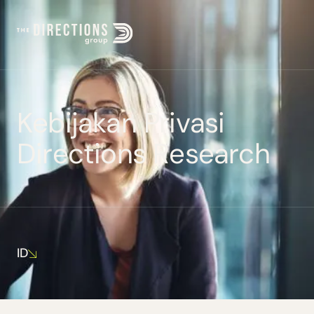
K
e
b
i
j
a
k
a
n
P
r
i
v
a
s
i
D
i
r
e
c
t
i
o
n
s
R
e
s
e
a
r
c
h
ID