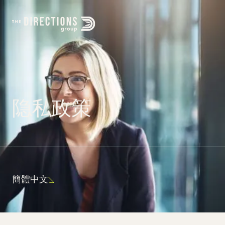
隐
私
政
策
簡體中文