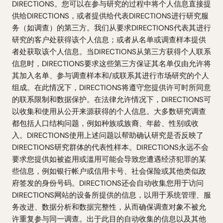
DIRECTIONS。您可以在参与研究的过程中将个人信息直接提
供给DIRECTIONS，或者提供给代表DIRECTIONS进行研究服
务（如调查）的第三方。我们从要求DIRECTIONS代表其进行
研究的客户处获得该个人信息；或者从名单或调查样本提供
者处获取该个人信息。当DIRECTIONS从第三方获得个人联系
信息时，DIRECTIONS要求这些第三方保证其名单仅由允许将
其加入名单、参与调查样本和/或联系其进行市场研究的个人
组成。在此情况下，DIRECTIONS将遵守您提供许可时所同意
的联系限制和数据保护。在法律允许情况下，DIRECTIONS可
以收集和使用从公开来源获得的个人信息。大多数研究调查
都包括人口结构问题，例如种族或族裔、年龄、性别或收
入。DIRECTIONS使用上述问题以帮助确认研究是否反映了
DIRECTIONS研究群体的代表性样本。DIRECTIONS永远不会
要求您提供如被盗用或滥用可能会导致您遭遇经济犯罪的某
些信息，例如银行帐户或信用卡号、社会保险或其他类似政
府签发的身份号码。DIRECTIONS还会自动收集您用于访问
DIRECTIONS网站的设备所提供的信息，以用于系统管理、服
务改进、数据分析和数据完整性，从而确保调查对象不被允
许重复参与同一调查。出于此目的自动收集的信息以及其他