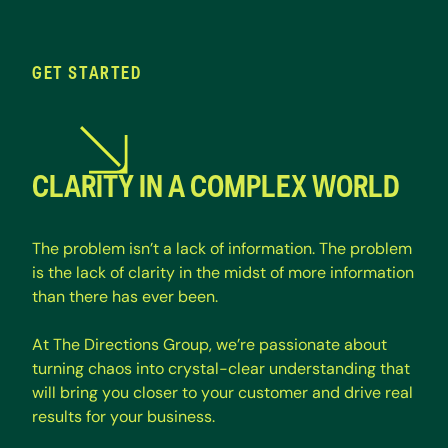
GET STARTED
CLARITY IN A COMPLEX WORLD
T
h
e
p
r
o
b
l
e
m
i
s
n
’
t
a
l
a
c
k
o
f
i
n
f
o
r
m
a
t
i
o
n
.
T
h
e
p
r
o
b
l
e
m
i
s
t
h
e
l
a
c
k
o
f
c
l
a
r
i
t
y
i
n
t
h
e
m
i
d
s
t
o
f
m
o
r
e
i
n
f
o
r
m
a
t
i
o
n
t
h
a
n
t
h
e
r
e
h
a
s
e
v
e
r
b
e
e
n
.
A
t
T
h
e
D
i
r
e
c
t
i
o
n
s
G
r
o
u
p
,
w
e
’
r
e
p
a
s
s
i
o
n
a
t
e
a
b
o
u
t
t
u
r
n
i
n
g
c
h
a
o
s
i
n
t
o
c
r
y
s
t
a
l
-
c
l
e
a
r
u
n
d
e
r
s
t
a
n
d
i
n
g
t
h
a
t
w
i
l
l
b
r
i
n
g
y
o
u
c
l
o
s
e
r
t
o
y
o
u
r
c
u
s
t
o
m
e
r
a
n
d
d
r
i
v
e
r
e
a
l
r
e
s
u
l
t
s
f
o
r
y
o
u
r
b
u
s
i
n
e
s
s
.